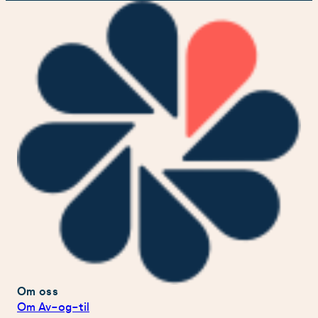
Om oss
Om Av-og-til