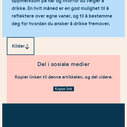
oppmerksom på når og hvorfor du velger å
drikke. En hvit måned er en god mulighet til å
reflektere over egne vaner, og til å bestemme
deg for hvordan du ønsker å drikke fremover.
Kilder
Alle lenker åpnes i ny fane
Del i sosiale medier
Helsedirektoratet – Alkohol 2020.
Produsert av
Kopier linken til denne artikkelen, og del videre.
Schibsted Partnerstudio, 2020
Kopier link
What happens to your body when you stop
drinking?
– Patient.info