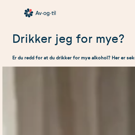
Hopp
til
Av-
innhold
og-
Drikker jeg for mye?
til
Er du redd for at du drikker for mye alkohol? Her er sek