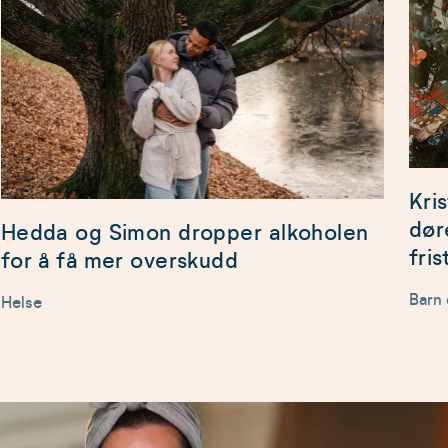
Kri
dør
Hedda og Simon dropper alkoholen
fri
for å få mer overskudd
Barn
Helse