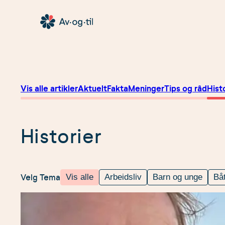
Hopp
til
Av-
innhold
og-
til
Vis alle artikler
Aktuelt
Fakta
Meninger
Tips og råd
Hist
Historier
Velg Tema
Vis alle
Arbeidsliv
Barn og unge
Båt