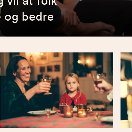
vil at folk
e og bedre