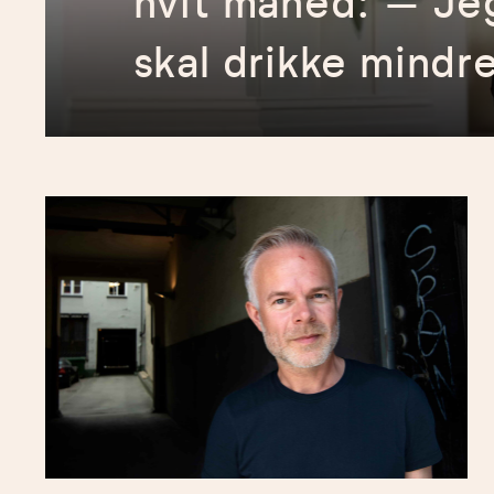
hvit måned: – Jeg 
skal drikke mindr