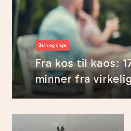
Barn og unge
Fra kos til kaos: 1
minner fra virkel