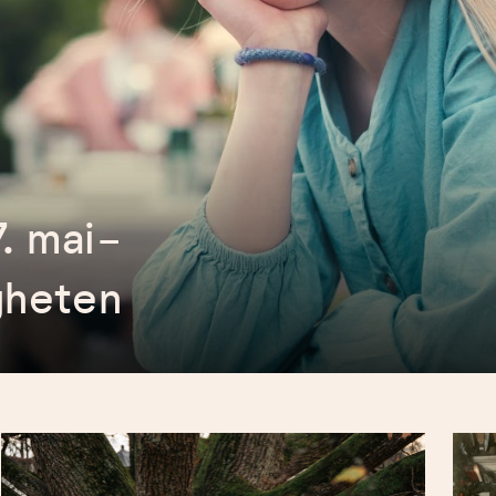
7. mai-
igheten