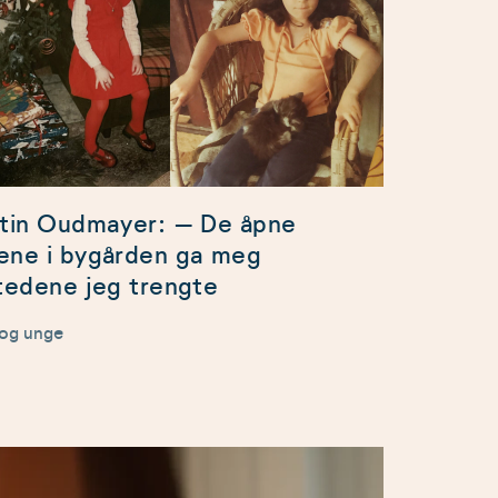
stin Oudmayer: – De åpne
ene i bygården ga meg
stedene jeg trengte
 og unge