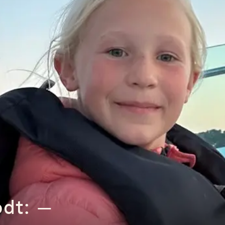
odt: –