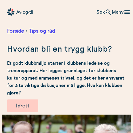
Hopp
Søk
Meny
til
Av-
innhold
og-
Forside
Tips og råd
til
Hvordan bli en trygg klubb?
Et godt klubbmiljø starter i klubbens ledelse og
trenerapparat. Her legges grunnlaget for klubbens
kultur og medlemmenes trivsel, og det er her ansvaret
for å ta viktige diskusjoner må ligge. Hva kan klubben
gjøre?
Idrett