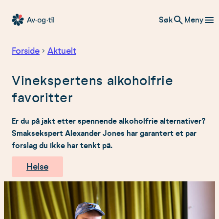
Hopp
Søk
Meny
til
Av-
innhold
og-
Forside
Aktuelt
til
Vinekspertens alkoholfrie
favoritter
Er du på jakt etter spennende alkoholfrie alternativer?
Smaksekspert Alexander Jones har garantert et par
forslag du ikke har tenkt på.
Helse