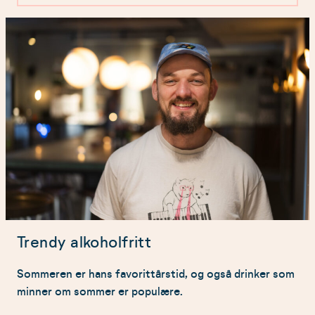
Fermenteringen skjer når mat går gjennom en
gjæringsprosess, hvor karbohydrater som sukker
og stivelse brytes langsomt ned, og organiske
syrer, som melkesyre, produseres samtidig.
Trendy alkoholfritt
Sommeren er hans favorittårstid, og også drinker som
minner om sommer er populære.