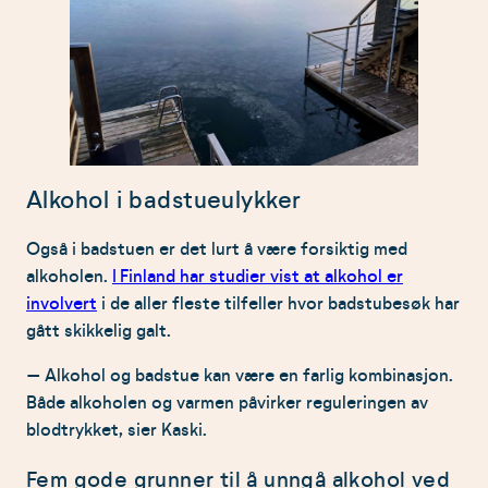
Alkohol i badstueulykker
Også i badstuen er det lurt å være forsiktig med
alkoholen.
I Finland har studier vist at alkohol er
involvert
i de aller fleste tilfeller hvor badstubesøk har
gått skikkelig galt.
– Alkohol og badstue kan være en farlig kombinasjon.
Både alkoholen og varmen påvirker reguleringen av
blodtrykket, sier Kaski.
Fem gode grunner til å unngå alkohol ved