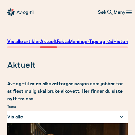
Hopp
Søk
Meny
til
Av-
innhold
og-
til
Vis alle artikler
Aktuelt
Fakta
Meninger
Tips og råd
Historier
Aktuelt
Av-og-til er en alkovettorganisasjon som jobber for
at flest mulig skal bruke alkovett. Her finner du
siste
nytt
fra oss.
Tema
Vis alle