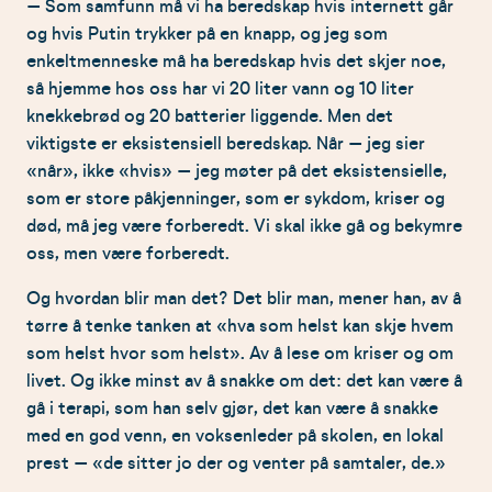
– Som samfunn må vi ha beredskap hvis internett går
og hvis Putin trykker på en knapp, og jeg som
enkeltmenneske må ha beredskap hvis det skjer noe,
så hjemme hos oss har vi 20 liter vann og 10 liter
knekkebrød og 20 batterier liggende. Men det
viktigste er eksistensiell beredskap. Når – jeg sier
«når», ikke «hvis» – jeg møter på det eksistensielle,
som er store påkjenninger, som er sykdom, kriser og
død, må jeg være forberedt. Vi skal ikke gå og bekymre
oss, men være forberedt.
Og hvordan blir man det? Det blir man, mener han, av å
tørre å tenke tanken at «hva som helst kan skje hvem
som helst hvor som helst». Av å lese om kriser og om
livet. Og ikke minst av å snakke om det: det kan være å
gå i terapi, som han selv gjør, det kan være å snakke
med en god venn, en voksenleder på skolen, en lokal
prest – «de sitter jo der og venter på samtaler, de.»