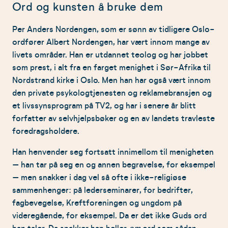
Ord og kunsten å bruke dem
livets utfordringer bedre.
Han peker på behovet for eksistensiell
Per Anders Nordengen, som er sønn av tidligere Oslo-
beredskap, som innebærer å være mentalt
ordfører Albert Nordengen, har vært innom mange av
forberedt på kriser og store påkjenninger,
livets områder. Han er utdannet teolog og har jobbet
gjennom refleksjon, samtaler og
som prest, i alt fra en farget menighet i Sør-Afrika til
selvutvikling.
Nordstrand kirke i Oslo. Men han har også vært innom
Nordengen konkluderer med at balanse er
den private psykologtjenesten og reklamebransjen og
nøkkelen til et godt liv, og at det handler om
et livssynsprogram på TV2, og har i senere år blitt
å finne ro i utrygghet og styrke evnen til å
forfatter av selvhjelpsbøker og en av landets travleste
stå oppreist gjennom livets utfordringer.
foredragsholdere.
Han henvender seg fortsatt innimellom til menigheten
– han tar på seg en og annen begravelse, for eksempel
– men snakker i dag vel så ofte i ikke-religiøse
sammenhenger: på lederseminarer, for bedrifter,
fagbevegelse, Kreftforeningen og ungdom på
videregående, for eksempel. Da er det ikke Guds ord