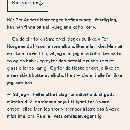
Kortversjon
Når Per Anders Nordengen befinner seg i festlig lag,
Per Anders Nordengen fremhever
kan han finne på å si: «Jeg er alkoholiker».
viktigheten av måtehold i livet, både når det
gjelder alkohol og andre områder, og
– Og da blir folk sånn: «Nei, det er du ikke.» For i
oppfordrer til å finne balanse fremfor å
Norge er du liksom enten alkoholiker eller ikke. Men på
velge ytterligheter.
en skala fra én til ti, vil jeg si at jeg er alkoholiker på to,
Han er opptatt av hvordan vi bruker språk for
to og en halv: Jeg nyter den bittelille rusen som et
å uttrykke følelser, og påpeker at mange
glass eller to kan gi. Og for de fleste er det jo ikke et
unge i dag bruker ord som «angst» og
alternativ å kutte ut alkohol helt –
der
er i alle fall ikke
«utbrenthet» der mindre alvorlige ord kunne
jeg, sier han.
vært tilstrekkelige, samtidig som han
understreker verdien av å sette ord på
– Så jeg vil heller slå et slag for måtehold. Et godt
følelser.
måtehold. Vi nordmenn er jo litt kjent for å være
Nordengen mener at vanskelige følelser som
enten-eller. Men jeg tror vi trenger å lære oss å være
kjærlighetssorg og eksamensangst er
midt imellom. På alle livets områder, egentlig.
normale, og oppfordrer til å styrke vår
emosjonelle «ryggsekk» for å håndtere