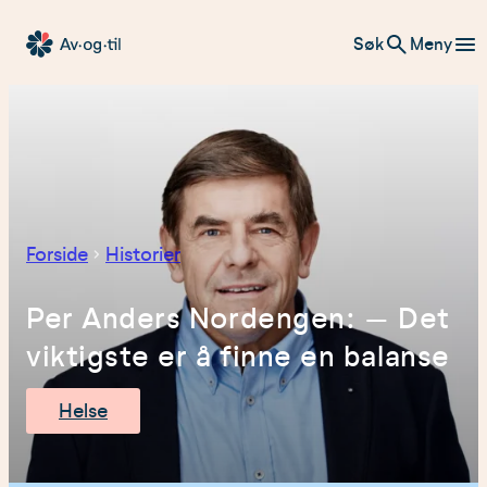
Hopp
Søk
Meny
til
Av-
innhold
og-
til
Forside
Historier
Per Anders Nordengen: – Det
viktigste er å finne en balanse
Helse