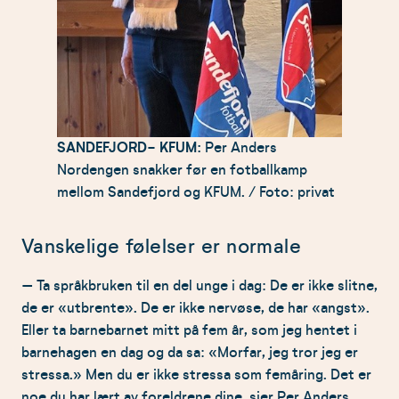
SANDEFJORD- KFUM:
Per Anders
Nordengen snakker før en fotballkamp
mellom Sandefjord og KFUM. / Foto: privat
Vanskelige følelser er normale
– Ta språkbruken til en del unge i dag: De er ikke slitne,
de er «utbrente». De er ikke nervøse, de har «angst».
Eller ta barnebarnet mitt på fem år, som jeg hentet i
barnehagen en dag og da sa: «Morfar, jeg tror jeg er
stressa.» Men du er ikke stressa som femåring. Det er
noe du har lært av foreldrene dine, sier Per Anders