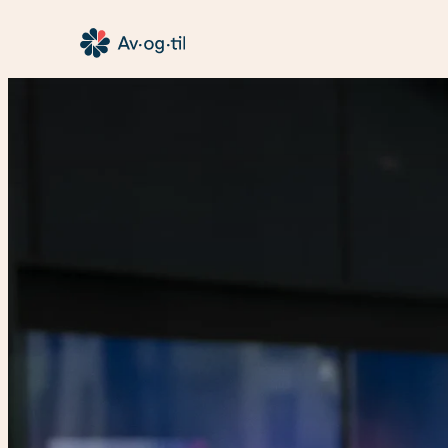
Hopp
til
Av-
innhold
og-
til