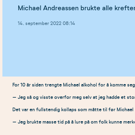
Michael Andreassen brukte alle kreftene
Lagt
14. september 2022 08:14
ut
på
For 10 år siden trengte Michael alkohol for å komme seg
–
Jeg så og visste overfor meg selv at jeg hadde et st
Det var en fullstendig kollaps som måtte til før Michael 
–
Jeg brukte masse tid på å lure på om folk kunne merk