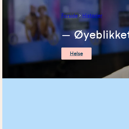
Forside
Historier
– Øyeblikket
Helse