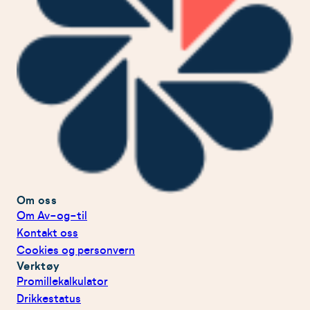
Om oss
Om Av-og-til
Kontakt oss
Cookies og personvern
Verktøy
Promillekalkulator
Drikkestatus