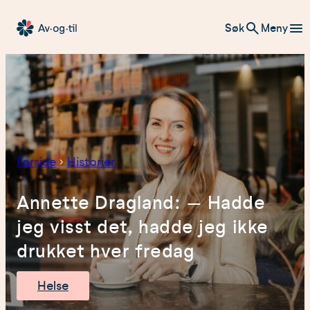
Hopp
Søk
Meny
til
Av-
innhold
og-
til
Forside
Historier
Annette Dragland: – Hadde
jeg visst det, hadde jeg ikke
drukket hver fredag
Helse