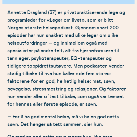
Annette Dragland (37) er privatpraktiserende lege og
programleder for «Leger om livet», som er blitt
Norges største helsepodkast. Gjennom snart 200
episoder har hun snakket med ulike leger om ulike
helseutfordringer – og innimellom også med
spesialister på andre felt, alt fra hjerneforskere til
tannleger, psykoterapeuter, EQ-terapeuter og
tidligere toppidrettsutøvere. Men podkasten vender
stadig tilbake til hva hun kaller «de fem store»
faktorene for en god, helhetlig helse: mat, søvn,
bevegelse, stressmestring og relasjoner. Og faktoren
hun vender aller oftest tilbake, som også var temaet
for hennes aller første episode, er søvn.
– For å ha god mental helse, må vi ha en god natts
søvn. Det henger så tett sammen, sier hun.
Og med en god natts søvn mener hun ikke bare