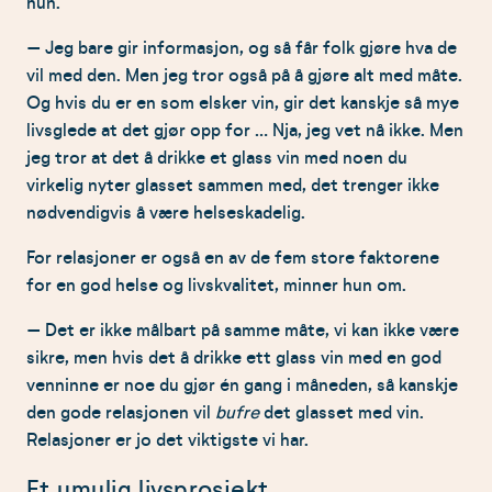
hun.
– Jeg bare gir informasjon, og så får folk gjøre hva de
vil med den. Men jeg tror også på å gjøre alt med måte.
Og hvis du er en som elsker vin, gir det kanskje så mye
livsglede at det gjør opp for … Nja, jeg vet nå ikke. Men
jeg tror at det å drikke et glass vin med noen du
virkelig nyter glasset sammen med, det trenger ikke
nødvendigvis å være helseskadelig.
For relasjoner er også en av de fem store faktorene
for en god helse og livskvalitet, minner hun om.
– Det er ikke målbart på samme måte, vi kan ikke være
sikre, men hvis det å drikke ett glass vin med en god
venninne er noe du gjør én gang i måneden, så kanskje
den gode relasjonen vil
bufre
det glasset med vin.
Relasjoner er jo det viktigste vi har.
Et umulig livsprosjekt