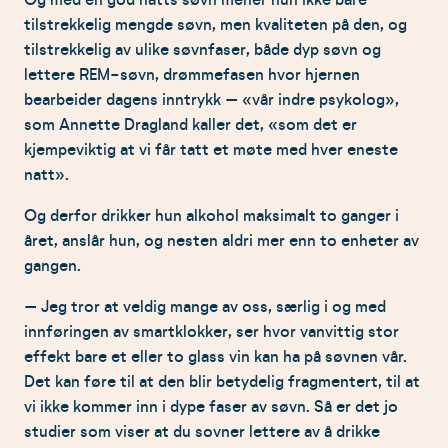
tilstrekkelig mengde søvn, men kvaliteten på den, og
tilstrekkelig av ulike søvnfaser, både dyp søvn og
lettere REM-søvn, drømmefasen hvor hjernen
bearbeider dagens inntrykk – «vår indre psykolog»,
som Annette Dragland kaller det, «som det er
kjempeviktig at vi får tatt et møte med hver eneste
natt».
Og derfor drikker hun alkohol maksimalt to ganger i
året, anslår hun, og nesten aldri mer enn to enheter av
gangen.
– Jeg tror at veldig mange av oss, særlig i og med
innføringen av smartklokker, ser hvor vanvittig stor
effekt bare et eller to glass vin kan ha på søvnen vår.
Det kan føre til at den blir betydelig fragmentert, til at
vi ikke kommer inn i dype faser av søvn. Så er det jo
studier som viser at du sovner lettere av å drikke