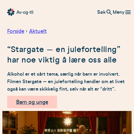
Hopp
Søk
Meny
til
Av-
innhold
og-
Forside
Aktuelt
til
“Stargate – en julefortelling”
har noe viktig å lære oss alle
Alkohol er et sårt tema, særlig når barn er involvert.
Filmen Stargate – en julefortelling handler om at livet
også kan være skikkelig fint, selv når alt er “dritt”.
Barn og unge