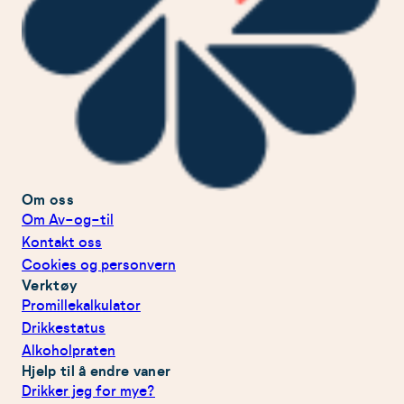
Om oss
Om Av-og-til
Kontakt oss
Cookies og personvern
Verktøy
Promillekalkulator
Drikkestatus
Alkoholpraten
Hjelp til å endre vaner
Drikker jeg for mye?