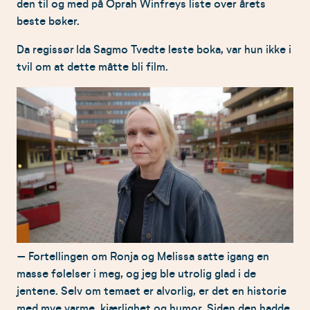
den til og med på Oprah Winfreys liste over årets
beste bøker.
Da regissør Ida Sagmo Tvedte leste boka, var hun ikke i
tvil om at dette måtte bli film.
– Fortellingen om Ronja og Melissa satte igang en
masse følelser i meg, og jeg ble utrolig glad i de
jentene. Selv om temaet er alvorlig, er det en historie
med mye varme, kjærlighet og humor. Siden den hadde