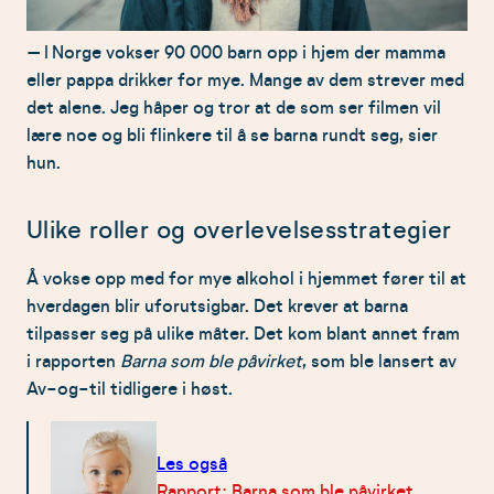
– I Norge vokser 90 000 barn opp i hjem der mamma
eller pappa drikker for mye. Mange av dem strever med
det alene. Jeg håper og tror at de som ser filmen vil
lære noe og bli flinkere til å se barna rundt seg, sier
hun.
Ulike roller og overlevelsesstrategier
Å vokse opp med for mye alkohol i hjemmet fører til at
hverdagen blir uforutsigbar. Det krever at barna
tilpasser seg på ulike måter. Det kom blant annet fram
i rapporten
Barna som ble påvirket
, som ble lansert av
Av-og-til tidligere i høst.
Les også
Rapport: Barna som ble påvirket