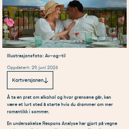
Illustrasjonsfoto: Av-og-til
Oppdatert: 29. juni 2026
Kortversjonen
Å ta en prat om alkohol og hvor grensene går, kan
Her får du gode råd om alkohol, parforhold, og
være et lurt sted å starte hvis du drømmer om mer
barn fra samlivsekspert Stine Kase,
romantikk i sommer.
psykologspesialist Fanny Duckert, psykolog og
sexolog Elisabeth Tverrli og barne- og
En undersøkelse Respons Analyse har gjort på vegne
ungdomspsykiater Paul Joachim Bloch Thorsen.