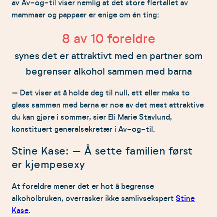
av Av-og-til viser nemlig at det store flertallet av
mammaer og pappaer er enige om én ting:
Flere av ekspertene peker på at litt alkohol kan
oppleves som hyggelig for å senke skuldrene, men
8
av 10 foreldre
at for mye alkohol også kan komme i veien for
både flørt, nærhet og trygghet for barna.
synes det er attraktivt med en partner som
begrenser alkohol sammen med barna
De minner foreldre om at romantikk ikke bare
handler om én planlagt kveld, men om små tegn på
– Det viser at å holde deg til null, ett eller maks to
oppmerksomhet, omsorg og raushet gjennom
glass sammen med barna er noe av det mest attraktive
hele dagen.
du kan gjøre i sommer, sier Eli Marie Stavlund,
Artikkelen understreker også at barn merker mer
konstituert generalsekretær i Av-og-til.
enn mange voksne tror, og at foreldre både er
Stine Kase: – Å sette familien først
rollemodeller som omsorgspersoner og som
er kjempesexy
kjærester.
At foreldre mener det er hot å begrense
alkoholbruken, overrasker ikke samlivsekspert
Stine
Kase
.