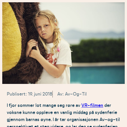
Publisert: 19. juni 2018
Av: Av-Og-Til
I fjor sommer lot mange seg røre av
VR-filmen
der
voksne kunne oppleve en vanlig middag på sydenferie
gjennom barnas øyne. I år tar organisasjonen Av-og-til
perspektivet et steg videre, og lar deg se sydenferien