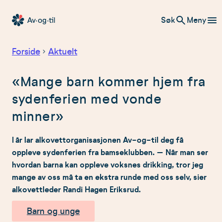
Hopp
Søk
Meny
til
Av-
innhold
og-
Forside
Aktuelt
til
«Mange barn kommer hjem fra
sydenferien med vonde
minner»
I år lar alkovettorganisasjonen Av-og-til deg få
oppleve sydenferien fra bamseklubben. – Når man ser
hvordan barna kan oppleve voksnes drikking, tror jeg
mange av oss må ta en ekstra runde med oss selv, sier
alkovettleder Randi Hagen Eriksrud.
Barn og unge