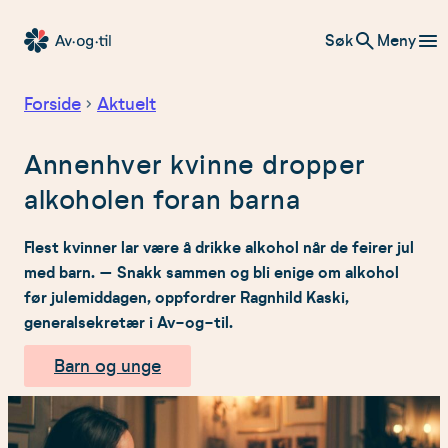
Hopp
Søk
Meny
til
Av-
innhold
og-
Forside
Aktuelt
til
Annenhver kvinne dropper
alkoholen foran barna
Flest kvinner lar være å drikke alkohol når de feirer jul
med barn. – Snakk sammen og bli enige om alkohol
før julemiddagen, oppfordrer Ragnhild Kaski,
generalsekretær i Av-og-til.
Barn og unge