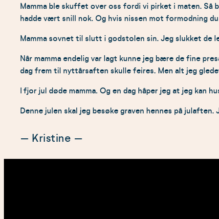
Mamma ble skuffet over oss fordi vi pirket i maten. Så b
hadde vært snill nok. Og hvis nissen mot formodning duk
Mamma sovnet til slutt i godstolen sin. Jeg slukket de 
Når mamma endelig var lagt kunne jeg bære de fine presa
dag frem til nyttårsaften skulle feires. Men alt jeg glede
I fjor jul døde mamma. Og en dag håper jeg at jeg kan h
Denne julen skal jeg besøke graven hennes på julaften. 
– Kristine –