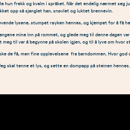
le hun frekk og kvalm i språket. Når det endelig nærmet seg ju
ket opp så sjanglet han, snøvlet og luktet brennevin.
levende lysene, stumpet røyken hennes, og kjempet for å få he
ngene mine inn på rommet, og glede meg til denne dagen var o
t meg til var å begynne på skolen igjen, og til å lyve om hvor s
uske de få, men fine opplevelsene fra barndommen. Hvor god og
Jeg skal tenne et lys, og sette en dompapp på steinen hennes.