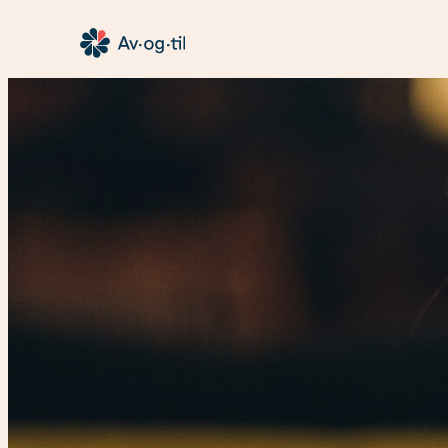
Hopp
til
Av-
innhold
og-
til