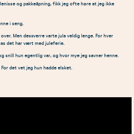
lenisse og pakkeåpning, fikk jeg ofte høre at jeg ikke
nne i seng.
ver. Men dessverre varte jula veldig lenge. For hver
tas det har vært med juleferie.
 snill hun egentlig var, og hvor mye jeg savner henne.
 For det vet jeg hun hadde elsket.