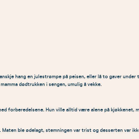
 kanskje hang en julestrømpe på peisen, eller lå to gaver under
 lå mamma dødtrukken i sengen, umulig å vekke.
ed forberedelsene. Hun ville alltid være alene på kjøkkenet, m
 Maten ble ødelagt, stemningen var trist og desserten var ikke 