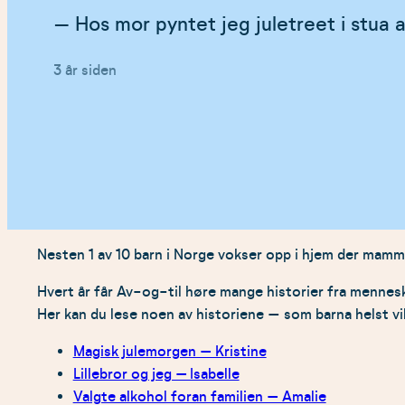
– Hos mor pyntet jeg juletreet i stua 
Lagt
3 år siden
ut
på
Nesten 1 av 10 barn i Norge vokser opp i hjem der mamma
Hvert år får Av-og-til høre mange historier fra menne
Her kan du lese noen av historiene
–
som barna helst vi
Magisk julemorgen – Kristine
Lillebror og jeg – Isabelle
Valgte alkohol foran familien – Amalie