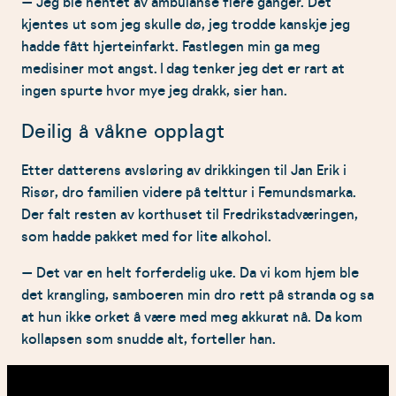
– Jeg ble hentet av ambulanse flere ganger. Det
kjentes ut som jeg skulle dø, jeg trodde kanskje jeg
hadde fått hjerteinfarkt. Fastlegen min ga meg
medisiner mot angst. I dag tenker jeg det er rart at
ingen spurte hvor mye jeg drakk, sier han.
Deilig å våkne opplagt
Etter datterens avsløring av drikkingen til Jan Erik i
Risør, dro familien videre på telttur i Femundsmarka.
Der falt resten av korthuset til Fredrikstadværingen,
som hadde pakket med for lite alkohol.
– Det var en helt forferdelig uke. Da vi kom hjem ble
det krangling, samboeren min dro rett på stranda og sa
at hun ikke orket å være med meg akkurat nå. Da kom
kollapsen som snudde alt, forteller han.