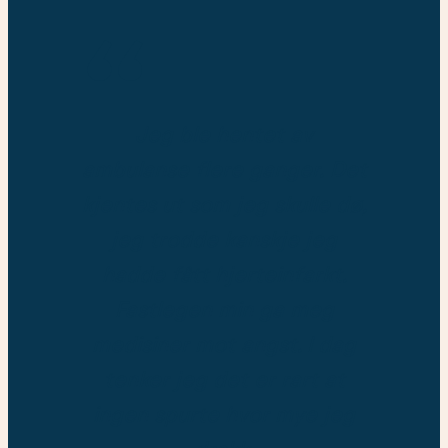
Jeg ble hentet av
ambulanse flere ganger. Det
kjentes ut som jeg skulle dø,
jeg trodde kanskje jeg
hadde fått hjerteinfarkt.
Fastlegen min ga meg
medisiner mot angst. I dag
tenker jeg det er rart at
ingen spurte hvor mye jeg