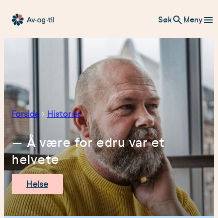
Hopp
Søk
Meny
til
Av-
innhold
og-
til
Forside
Historier
– Å være for edru var et
helvete
Helse