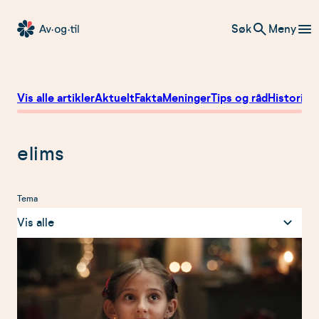
Hopp
Søk
Meny
til
Av-
innhold
og-
til
Vis alle artikler
Aktuelt
Fakta
Meninger
Tips og råd
Historier
elims
Tema
Vis alle