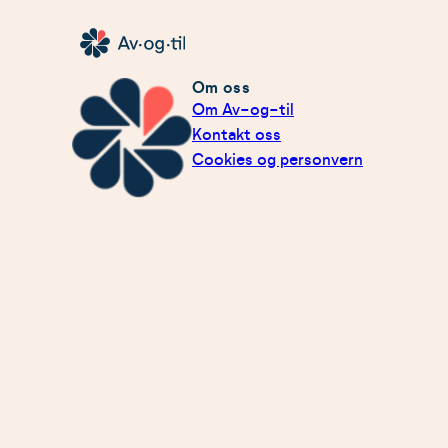
Hopp
til
Av-
innhold
og-
Om oss
Om Av-og-til
til
Kontakt oss
Cookies og personvern