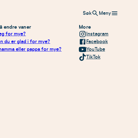
Søk
Meny
l å endre vaner
More
jeg for mye?
Instagram
n du er glad i for mye?
Facebook
mamma eller pappa for mye?
YouTube
TikTok