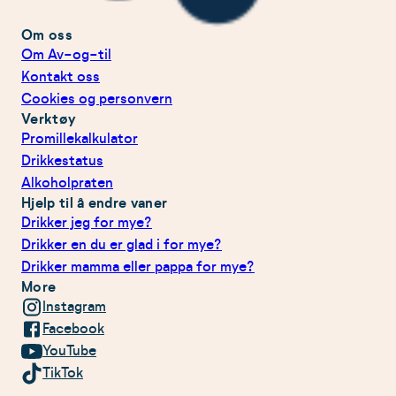
Om oss
Om Av-og-til
Kontakt oss
Cookies og personvern
Verktøy
Promillekalkulator
Drikkestatus
Alkoholpraten
Hjelp til å endre vaner
Drikker jeg for mye?
Drikker en du er glad i for mye?
Drikker mamma eller pappa for mye?
More
Instagram
Facebook
YouTube
TikTok