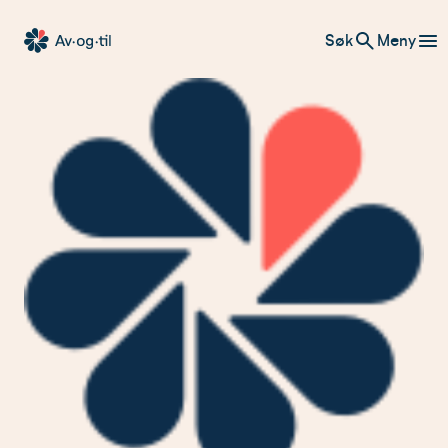
Hopp
Søk
Meny
til
Av-
innhold
og-
til