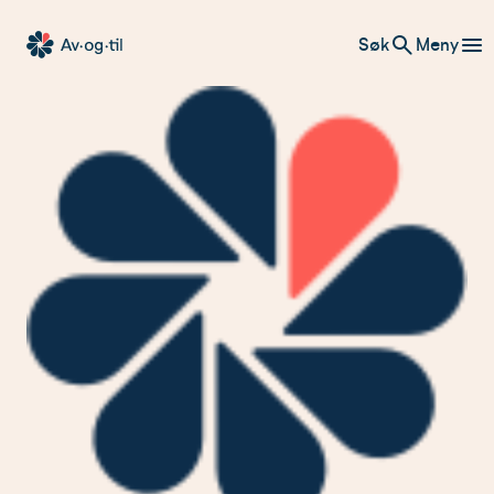
Hopp
Søk
Meny
til
Av-
innhold
og-
til