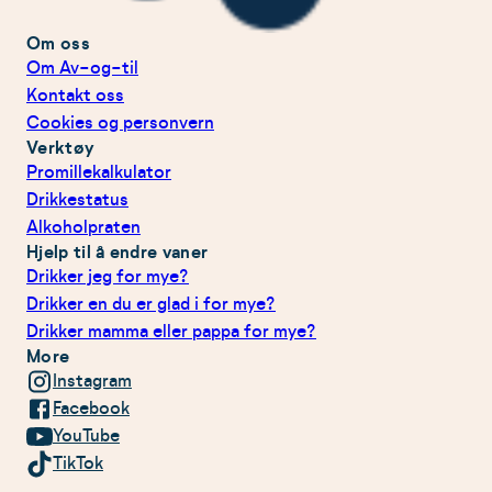
Om oss
Om Av-og-til
Kontakt oss
Cookies og personvern
Verktøy
Promillekalkulator
Drikkestatus
Alkoholpraten
Hjelp til å endre vaner
Drikker jeg for mye?
Drikker en du er glad i for mye?
Drikker mamma eller pappa for mye?
More
Instagram
Facebook
YouTube
TikTok