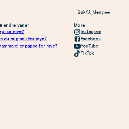
Søk
Meny
l å endre vaner
More
jeg for mye?
Instagram
n du er glad i for mye?
Facebook
mamma eller pappa for mye?
YouTube
TikTok