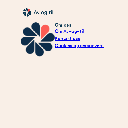
Hopp
til
Av-
innhold
og-
Om oss
Om Av-og-til
til
Kontakt oss
Cookies og personvern