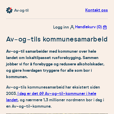
Hopp
Kontakt oss
til
Av-
innhold
og-
Handlekurv (0)
Logg inn
til
Av-og-tils kommunesamarbeid
lokalt
Av-og-til samarbeider med kommuner over hele
landet om lokaltilpasset rusforebygging. Sammen
jobber vi for å forebygge og redusere alkoholskader,
og gjøre hverdagen tryggere for alle som bor i
kommunen.
Av-og-tils kommunesamarbeid har eksistert siden
2003.
I dag er det 69 Av-og-til-kommuner i hele
landet
, og nærmere 1,3 millioner nordmenn bor i dag i
en Av-og-til-kommune.