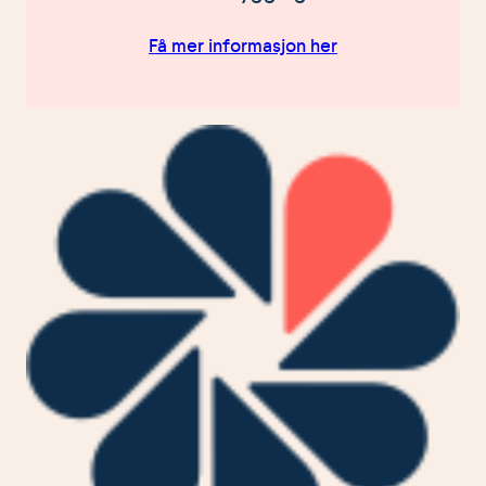
å kommunisere direkte med befolkningen i kommunen
gjennom kampanjeaktiviteter. I tillegg er den et viktig
Få mer informasjon her
fundament når de langsiktige planene for
kommunenes forebyggende arbeid og alkoholpolitikk
skal legges og den kan utgjøre en del av kriteriene når
kommunale skjenkebevillinger skal gis eller avslås.
Av-og-tils kommunesamarbeid kan styrke og gi
legitimitet til to av de mest sentrale alkoholpolitiske
virkemidlene, nemlig de regulative virkemidlene høye
priser/avgifter på alkohol og begrenset tilgjengelighet.