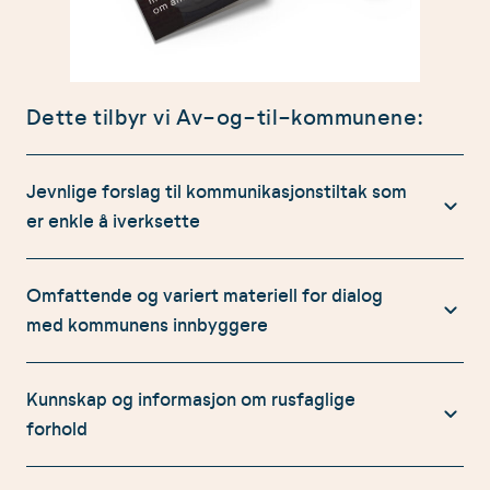
Dette tilbyr vi Av-og-til-kommunene:
Jevnlige forslag til kommunikasjonstiltak som
er enkle å iverksette
Vi tilbyr konkrete måter kommunen kan kommunisere
Omfattende og variert materiell for dialog
med innbyggerne om alkovett – enten det er direkte
med kommunens innbyggere
til befolkningen, i tradisjonell presse eller i sosiale
medier.
Vi har et bredt utvalg av materiell som kommunen kan
Kunnskap og informasjon om rusfaglige
benytte seg av, blant annet:
forhold
Fysisk og digitalt materiell til bruk på